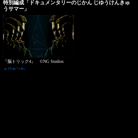
特別編成「ドキュメンタリーのじかん じゆうけんきゅ
うサマー」
『脳トリック4』 ©NG Studios
＋ジャンル
ドキュメンタリー
＋チャンネル名
130ch ディズニージュニア
＋放送日
2026年08月08日（土）
＋放送時間
17:00 - 19:30
録画予約お願いメール>>
＋放送内容
好評放送中の『ディズニージュニア ドキュメンタリーのじかん』
…
Read More