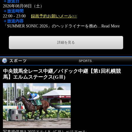
＋放送日
2026年08月08日（土）
＋放送時間
22:00 - 23:00
録画予約お願いメール>>
＋放送内容
「SUMMER SONIC 2026」のヘッドライナーを務め
…
Read More
詳細を見る
中央競馬全レース中継／パドック中継【第1回札幌競
馬】エルムステークス(GⅢ)
写真提供JRA 2025エルムS（GⅢ）ぺリエール