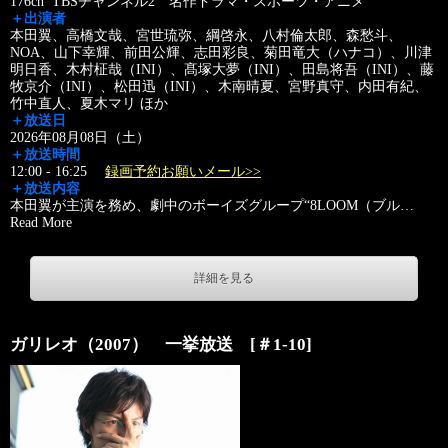
176ch TBSチャンネル2 名作ドラマ・スポーツ・アニメ
＋出演者
本田翼、高橋文哉、宮世琉弥、綱啓永、八村倫太郎、森愁斗、
NOA、山下幸輝、前田公輝、志田彩良、菊田竜大（ハナコ）、川津
明日香、木村柾哉（INI）、髙塚大夢（INI）、田島将吾（INI）、藤
牧京介（INI）、松田迅（INI）、木南晴夏、宮野真守、内田有紀、
竹中直人、夏木マリ ほか
＋放送日
2026年08月08日（土）
＋放送時間
12:00 - 16:25
録画予約お願いメール>>
＋放送内容
本田翼が主演を務め、劇中のボーイズグループ“8LOOM（ブル
…
Read More
詳細を見る
ガリレオ（2007） 一挙放送 [＃1-10]