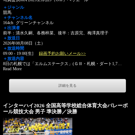
＋ジャンル
競馬
＋チャンネル名
164ch グリーンチャンネル
＋出演者
前半：清水久嗣、各務梓菜、後半：吉原完、梅澤真理子
＋放送日
2026年08月08日（土）
＋放送時間
09:00 - 19:00[生]
録画予約お願いメール>>
＋放送内容
8日の札幌では「エルムステークス」(ＧⅢ・札幌・ダート1,7
…
Read More
詳細を見る
インターハイ2026 全国高等学校総合体育大会バレーボ
ール競技大会 男子 準決勝／決勝