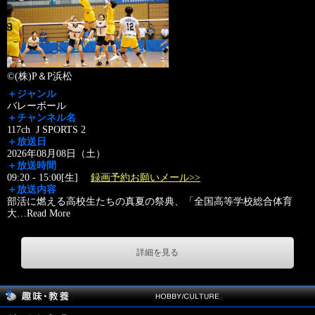
©(株)P＆P浜松
＋ジャンル
バレーボール
＋チャンネル名
117ch J SPORTS 2
＋放送日
2026年08月08日（土）
＋放送時間
09:20 - 15:00[生]
録画予約お願いメール>>
＋放送内容
部活に燃える高校生たちの真夏の祭典、「全国高等学校総合体育
大
…
Read More
詳細を見る