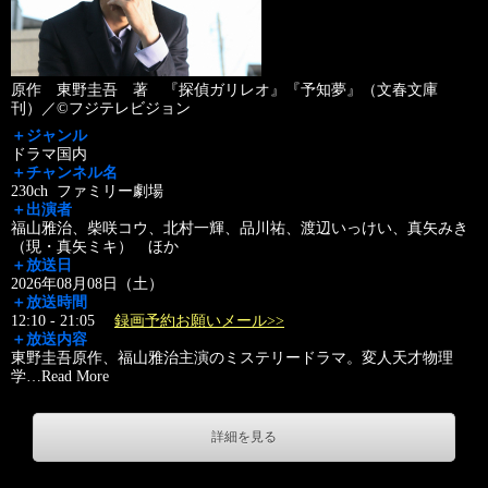
原作 東野圭吾 著 『探偵ガリレオ』『予知夢』（文春文庫
刊）／©フジテレビジョン
＋ジャンル
ドラマ国内
＋チャンネル名
230ch ファミリー劇場
＋出演者
福山雅治、柴咲コウ、北村一輝、品川祐、渡辺いっけい、真矢みき
（現・真矢ミキ） ほか
＋放送日
2026年08月08日（土）
＋放送時間
12:10 - 21:05
録画予約お願いメール>>
＋放送内容
東野圭吾原作、福山雅治主演のミステリードラマ。変人天才物理
学
…
Read More
詳細を見る