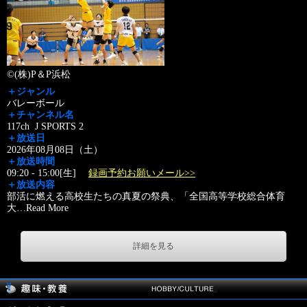
©(株)P＆P浜松
＋ジャンル
バレーボール
＋チャンネル名
117ch J SPORTS 2
＋放送日
2026年08月08日（土）
＋放送時間
09:20 - 15:00[生]
録画予約お願いメール>>
＋放送内容
部活に燃える高校生たちの真夏の祭典、「全国高等学校総合体育
大
…
Read More
詳細を見る