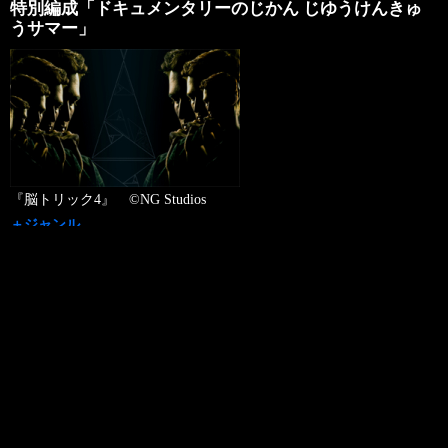
特別編成「ドキュメンタリーのじかん じゆうけんきゅ
うサマー」
『脳トリック4』 ©NG Studios
＋ジャンル
ドキュメンタリー
＋チャンネル名
130ch ディズニージュニア
＋放送日
2026年08月08日（土）
＋放送時間
17:00 - 19:30
録画予約お願いメール>>
＋放送内容
好評放送中の『ディズニージュニア ドキュメンタリーのじかん』
…
Read More