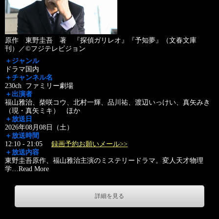
原作 東野圭吾 著 『探偵ガリレオ』『予知夢』（文春文庫
刊）／©フジテレビジョン
＋ジャンル
ドラマ国内
＋チャンネル名
230ch ファミリー劇場
＋出演者
福山雅治、柴咲コウ、北村一輝、品川祐、渡辺いっけい、真矢みき
（現・真矢ミキ） ほか
＋放送日
2026年08月08日（土）
＋放送時間
12:10 - 21:05
録画予約お願いメール>>
＋放送内容
東野圭吾原作、福山雅治主演のミステリードラマ。変人天才物理
学
…
Read More
詳細を見る