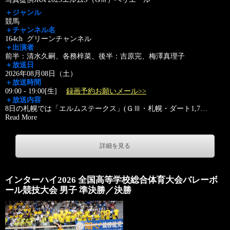
＋ジャンル
競馬
＋チャンネル名
164ch グリーンチャンネル
＋出演者
前半：清水久嗣、各務梓菜、後半：吉原完、梅澤真理子
＋放送日
2026年08月08日（土）
＋放送時間
09:00 - 19:00[生]
録画予約お願いメール>>
＋放送内容
8日の札幌では「エルムステークス」(ＧⅢ・札幌・ダート1,7
…
Read More
詳細を見る
インターハイ2026 全国高等学校総合体育大会バレーボ
ール競技大会 男子 準決勝／決勝