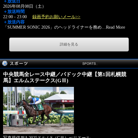
＋放送日
2026年08月08日（土）
＋放送時間
22:00 - 23:00
録画予約お願いメール>>
＋放送内容
「SUMMER SONIC 2026」のヘッドライナーを務め
…
Read More
詳細を見る
中央競馬全レース中継／パドック中継【第1回札幌競
馬】エルムステークス(GⅢ)
写真提供JRA 2025エルムS（GⅢ）ぺリエール