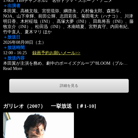
176ch TBSチャンネル2 名作ドラマ・スポーツ・アニメ
＋出演者
本田翼、高橋文哉、宮世琉弥、綱啓永、八村倫太郎、森愁斗、
NOA、山下幸輝、前田公輝、志田彩良、菊田竜大（ハナコ）、川津
明日香、木村柾哉（INI）、髙塚大夢（INI）、田島将吾（INI）、藤
牧京介（INI）、松田迅（INI）、木南晴夏、宮野真守、内田有紀、
竹中直人、夏木マリ ほか
＋放送日
2026年08月08日（土）
＋放送時間
12:00 - 16:25
録画予約お願いメール>>
＋放送内容
本田翼が主演を務め、劇中のボーイズグループ“8LOOM（ブル
…
Read More
詳細を見る
ガリレオ（2007） 一挙放送 [＃1-10]