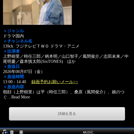
＋ジャンル
ドラマ国内
＋チャンネル名
139ch フジテレビＴＷＯ ドラマ・アニメ
＋出演者
上野樹里／時任三郎／柄本明／山口智子／風間俊介／志田未来／中
尾明慶／森本慎太郎(SixTONES) ほか
＋放送日
2026年08月07日（金）
＋放送時間
13:00 - 14:40
録画予約お願いメール>>
＋放送内容
朝顔（上野樹里）は平（時任三郎）、桑原（風間俊介）、娘のつ
ぐ
…
Read More
詳細を見る