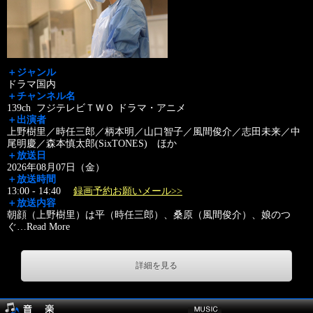
＋ジャンル
ドラマ国内
＋チャンネル名
139ch フジテレビＴＷＯ ドラマ・アニメ
＋出演者
上野樹里／時任三郎／柄本明／山口智子／風間俊介／志田未来／中
尾明慶／森本慎太郎(SixTONES) ほか
＋放送日
2026年08月07日（金）
＋放送時間
13:00 - 14:40
録画予約お願いメール>>
＋放送内容
朝顔（上野樹里）は平（時任三郎）、桑原（風間俊介）、娘のつ
ぐ
…
Read More
詳細を見る