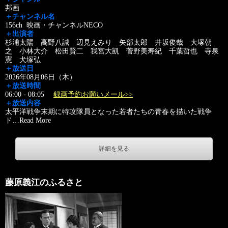
邦画
＋チャンネル名
156ch 映画・チャンネルNECO
＋出演者
杉浦太陽 高野八誠 辺見えみり 矢部太郎 井坂俊哉 大塚朝
之 小林大介 松田賢二 我宮大凱 菅野美寿紀 千葉哲也 寺泉
憲 犬塚弘
＋放送日
2026年08月06日（木）
＋放送時間
06:00 - 08:05
録画予約お願いメール>>
＋放送内容
太平洋戦争末期に特攻隊員となった若者たちの青春を描いた戦争
ド
…
Read More
詳細を見る
藤原義江のふるさと