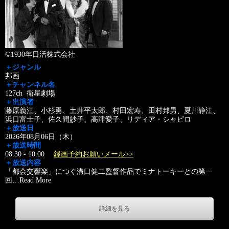
©1930年日活株式会社
＋ジャンル
邦画
＋チャンネル名
127ch 衛星劇場
＋出演者
藤原義江、小杉勇、土井平太郎、村田宏寿、田村邦男、夏川静江、
浜口富士子、佐久間妙子、高津愛子、リディア・シャピロ
＋放送日
2026年08月06日（木）
＋放送時間
08:30 - 10:00
録画予約お願いメール>>
＋放送内容
「都会交響楽」につぐ溝口健二監督作品でミナトーキーとの第一
回
…
Read More
詳細を見る