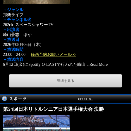
＋ジャンル
邦楽ライブ
＋チャンネル名
262ch スペースシャワーTV
＋出演者
崎山蒼志 ほか
＋放送日
2026年08月06日（木）
＋放送時間
23:00 - 24:00
録画予約お願いメール>>
＋放送内容
6月12日(金)にSpotify O-EASTで行われた崎山
…
Read More
詳細を見る
第54回日本リトルシニア日本選手権大会 決勝