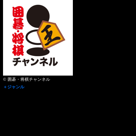
© 囲碁・将棋チャンネル
＋ジャンル
囲碁・将棋
＋チャンネル名
270ch 囲碁・将棋チャンネル
＋出演者
解説：石井健太郎七段／聞き手：山根ことみ女流三段
＋放送日
2026年08月06日（木）
＋放送時間
20:00 - 21:38
録画予約お願いメール>>