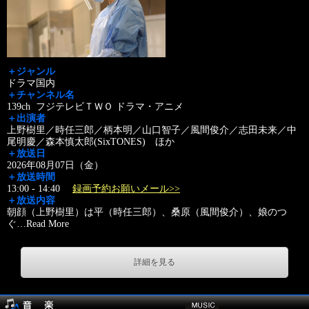
＋ジャンル
ドラマ国内
＋チャンネル名
139ch フジテレビＴＷＯ ドラマ・アニメ
＋出演者
上野樹里／時任三郎／柄本明／山口智子／風間俊介／志田未来／中
尾明慶／森本慎太郎(SixTONES) ほか
＋放送日
2026年08月07日（金）
＋放送時間
13:00 - 14:40
録画予約お願いメール>>
＋放送内容
朝顔（上野樹里）は平（時任三郎）、桑原（風間俊介）、娘のつ
ぐ
…
Read More
詳細を見る