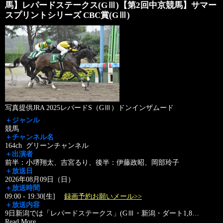
馬】レパードステークス(GⅢ)【第2回中京競馬】サマー
スプリントシリーズ CBC賞(GⅢ)
写真提供JRA 2025レパードS（GⅢ）ドンインザムード
＋ジャンル
競馬
＋チャンネル名
164ch グリーンチャンネル
＋出演者
前半：小堺翔太、吉宮るり、後半：伊藤政昭、岡部玲子
＋放送日
2026年08月09日（日）
＋放送時間
09:00 - 19:30[生]
録画予約お願いメール>>
＋放送内容
9日新潟では「レパードステークス」(GⅢ・新潟・ダート1,8
…
Read More