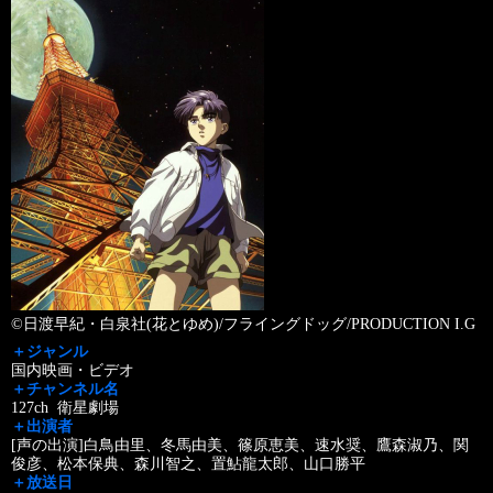
©日渡早紀・白泉社(花とゆめ)/フライングドッグ/PRODUCTION I.G
＋ジャンル
国内映画・ビデオ
＋チャンネル名
127ch 衛星劇場
＋出演者
[声の出演]白鳥由里、冬馬由美、篠原恵美、速水奨、鷹森淑乃、関
俊彦、松本保典、森川智之、置鮎龍太郎、山口勝平
＋放送日