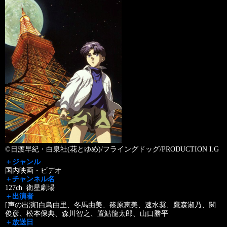
©日渡早紀・白泉社(花とゆめ)/フライングドッグ/PRODUCTION I.G
＋ジャンル
国内映画・ビデオ
＋チャンネル名
127ch 衛星劇場
＋出演者
[声の出演]白鳥由里、冬馬由美、篠原恵美、速水奨、鷹森淑乃、関
俊彦、松本保典、森川智之、置鮎龍太郎、山口勝平
＋放送日