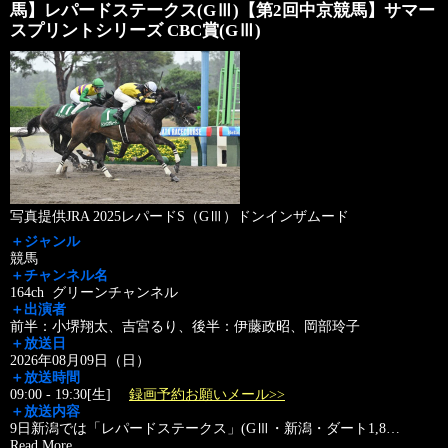
馬】レパードステークス(GⅢ)【第2回中京競馬】サマー
スプリントシリーズ CBC賞(GⅢ)
写真提供JRA 2025レパードS（GⅢ）ドンインザムード
＋ジャンル
競馬
＋チャンネル名
164ch グリーンチャンネル
＋出演者
前半：小堺翔太、吉宮るり、後半：伊藤政昭、岡部玲子
＋放送日
2026年08月09日（日）
＋放送時間
09:00 - 19:30[生]
録画予約お願いメール>>
＋放送内容
9日新潟では「レパードステークス」(GⅢ・新潟・ダート1,8
…
Read More