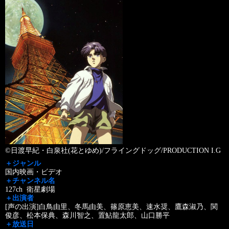
©日渡早紀・白泉社(花とゆめ)/フライングドッグ/PRODUCTION I.G
＋ジャンル
国内映画・ビデオ
＋チャンネル名
127ch 衛星劇場
＋出演者
[声の出演]白鳥由里、冬馬由美、篠原恵美、速水奨、鷹森淑乃、関
俊彦、松本保典、森川智之、置鮎龍太郎、山口勝平
＋放送日