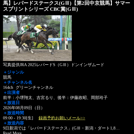
馬】レパードステークス(GⅢ)【第2回中京競馬】サマー
スプリントシリーズ CBC賞(GⅢ)
写真提供JRA 2025レパードS（GⅢ）ドンインザムード
＋ジャンル
競馬
＋チャンネル名
164ch グリーンチャンネル
＋出演者
前半：小堺翔太、吉宮るり、後半：伊藤政昭、岡部玲子
＋放送日
2026年08月09日（日）
＋放送時間
09:00 - 19:30[生]
録画予約お願いメール>>
＋放送内容
9日新潟では「レパードステークス」(GⅢ・新潟・ダート1,8
…
Read More