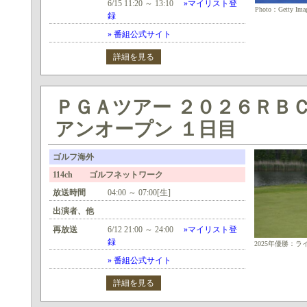
6/15 11:20 ～ 13:10
»マイリスト登
Photo：Getty Ima
録
» 番組公式サイト
詳細を見る
ＰＧＡツアー ２０２６ＲＢ
アンオープン １日目
ゴルフ海外
114ch ゴルフネットワーク
放送時間
04:00 ～ 07:00[生]
出演者、他
再放送
6/12 21:00 ～ 24:00
»マイリスト登
録
2025年優勝：ライ
» 番組公式サイト
詳細を見る