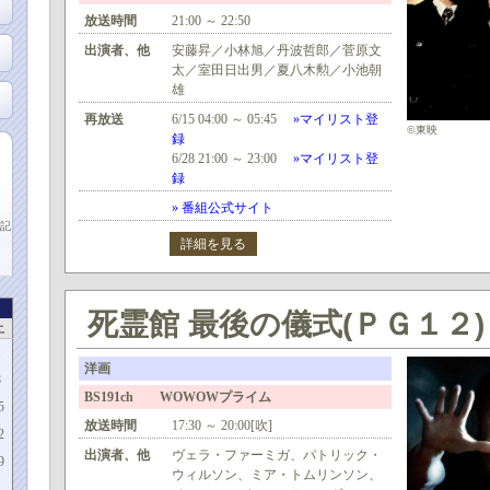
放送時間
21:00 ～ 22:50
出演者、他
安藤昇／小林旭／丹波哲郎／菅原文
太／室田日出男／夏八木勲／小池朝
雄
再放送
6/15 04:00 ～ 05:45
»マイリスト登
©東映
録
6/28 21:00 ～ 23:00
»マイリスト登
録
» 番組公式サイト
記
詳細を見る
死霊館 最後の儀式(ＰＧ１２)
土
1
洋画
8
BS191ch WOWOWプライム
5
放送時間
17:30 ～ 20:00[吹]
2
出演者、他
ヴェラ・ファーミガ、パトリック・
9
ウィルソン、ミア・トムリンソン、