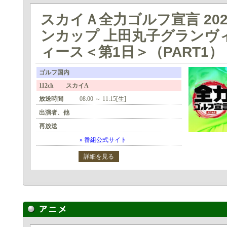
スカイＡ全力ゴルフ宣言 202
ンカップ 上田丸子グランヴ
ィース＜第1日＞（PART1）
ゴルフ国内
112ch スカイA
放送時間
08:00 ～ 11:15[生]
出演者、他
再放送
» 番組公式サイト
詳細を見る