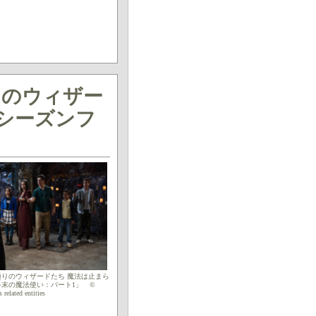
りのウィザー
 シーズンフ
りのウィザードたち 魔法は止まら
終末の魔法使い：パート1」 ©
 related entities