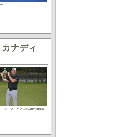
ges
Ｃカナディ
アン・フォックス©Getty Images