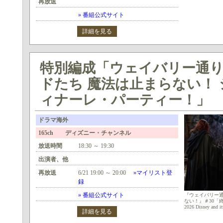
再放送
» 番組公式サイト
詳細を見る
特別編成「ウェイバリー通
ドたち 魔法は止まらない！
ィナーレ・パーティー！」
ドラマ海外
165ch ディズニー・チャンネル
放送時間
18:30 ～ 19:30
出演者、他
再放送
6/21 19:00 ～ 20:00
»マイリスト登
録
» 番組公式サイト
『ウェイバリー通
ない！』＃30「
2026 Disney and its
詳細を見る