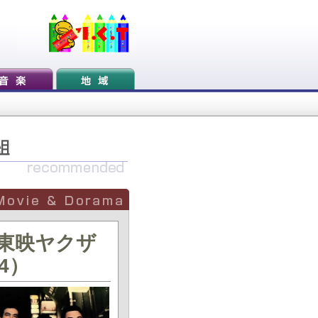
 東映ヤクザ
4）