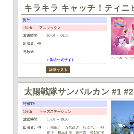
キラキラ キャッチ！ティニピン
海外
164ch アニマックス
放送時間
06:00 ～ 06:30
出演者、他
再放送
© SAMG. All right
» 番組公式サイト
詳細を見る
太陽戦隊サンバルカン #1 #2
特撮TV
163ch キッズステーション
放送時間
18:00 ～ 19:00
出演者、他
川崎龍介、五代高之、杉欣也、小林
朝夫、根本由美、岸田森、曽我町子