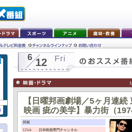
6
Fri
12
【日曜邦画劇場／5ヶ月連続
映画 疵の美学】暴力街（197
索
邦画
125ch 日本映画専門チャンネル