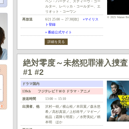
ベン・ハーディ、スティーヴ・コー
ルター、レベッカ・コールダー、エ
リオット・コーワン
© 2025 Warner Bro
再放送
6/21 25:00 ～ 27:30[吹]
»マイリス
ト登録
» 番組公式サイト
詳細を見る
絶対零度～未然犯罪潜入捜査～(
#1 #2
ドラマ国内
139ch フジテレビＴＷＯ ドラマ・アニメ
放送時間
13:00 ～ 15:10
出演者、他
沢村一樹／横山裕／本田翼／森永悠
希／高杉真宙／上杉柊平／マギー／
粗品（霜降り明星）／水野美紀／柄
本明 ほか