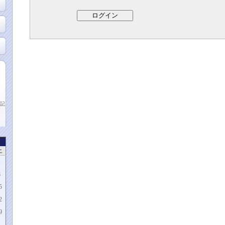
記
土
1
8
5
2
9