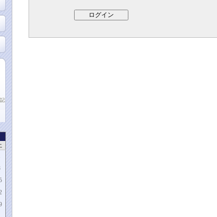
記
土
1
8
5
2
9