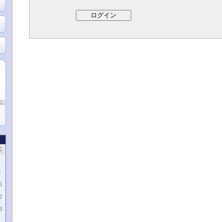
記
土
1
8
5
2
9