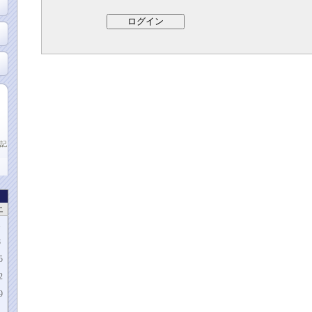
記
土
1
8
5
2
9