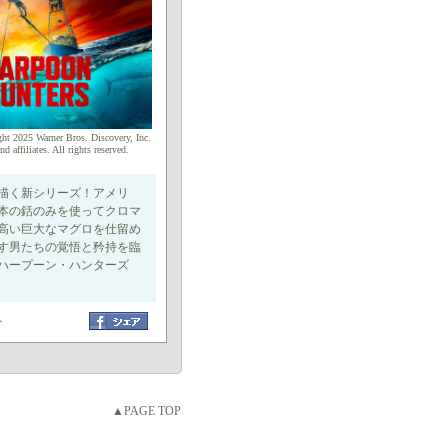
ht 2025 Warner Bros. Discovery, Inc.
nd affiliates. All rights reserved.
描く新シリーズ！アメリ
本の銛のみを使ってクロマ
高い巨大なマグロを仕留め
す男たちの覚悟と矜持を臨
ハープーン・ハンターズ
ト
▲PAGE TOP