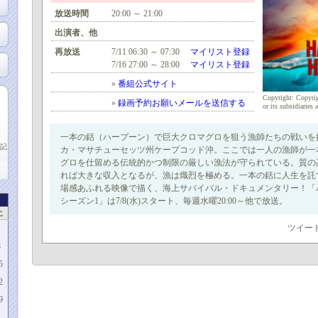
放送時間
20:00 ～ 21:00
出演者、他
再放送
7/11 06:30 ～ 07:30
マイリスト登録
7/16 27:00 ～ 28:00
マイリスト登録
»
番組公式サイト
Copyright: Copyrig
»
録画予約お願いメールを送信する
or its subsidiaries a
一本の銛（ハープーン）で巨大クロマグロを狙う漁師たちの戦いを
記
カ・マサチューセッツ州ケープコッド沖。ここでは一人の漁師が一
グロを仕留める伝統的かつ制限の厳しい漁法が守られている。質の
れば大きな収入となるが、漁は熾烈を極める。一本の銛に人生を託
場感あふれる映像で描く、海上サバイバル・ドキュメンタリー！「
シーズン1」は7/8(水)スタート、毎週水曜20:00～他で放送。
土
ツイー
1
8
5
2
9