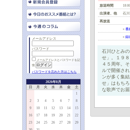
放送時間
18:0
出演者、他
石川
再放送
»
番
»
録
メールアドレス
パスワード
石川ひとみの
せ」。１９８
メールアドレスとパスワードを記
４５周年。そ
憶
ルで開催され
パスワードを忘れた方はこちら
ンが多く集結
2026年8月
せ」はもちろ
日
月
火
水
木
金
土
な歌声でお届
1
2
3
4
5
6
7
8
9
10
11
12
13
14
15
16
17
18
19
20
21
22
23
24
25
26
27
28
29
30
31