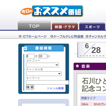
6
28
月
日
カテゴリー
チャンネル名
キーワード
石川ひ
記念コ
ジャンル検索
邦楽ライブ
200ch BS10プ