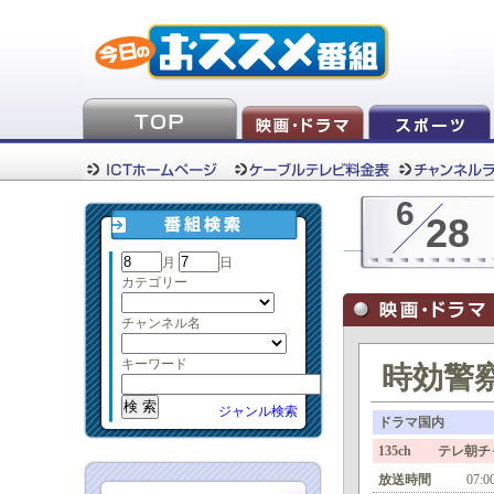
6
28
月
日
カテゴリー
チャンネル名
キーワード
時効警察
ジャンル検索
ドラマ国内
135ch テレ朝チ
放送時間
07:0