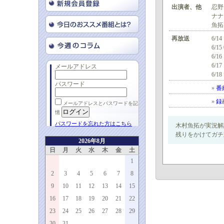
出演者、他
忍野
ナナ
魚拓
再放送
6/14
6/15
6/16
6/17
メールアドレス
6/18
パスワード
»
番
»
録
メールアドレスとパスワードを記
憶
パスワードを忘れた方はこちら
木村魚拓が実況解
残りをかけてガチ
2026年8月
日
月
火
水
木
金
土
1
2
3
4
5
6
7
8
9
10
11
12
13
14
15
16
17
18
19
20
21
22
23
24
25
26
27
28
29
30
31