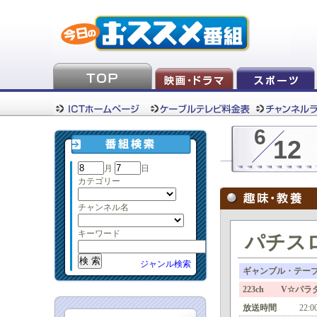
6
12
月
日
カテゴリー
チャンネル名
キーワード
パチスロ
ジャンル検索
ギャンブル・テー
223ch V☆パラ
放送時間
22:0