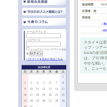
放送時間
08:0
出演者、他
再放送
»
番
»
録
メールアドレス
パスワード
スカイＡは若
ップ・ツアー
メールアドレスとパスワードを記
6/4-6の
憶
は、プロ5年
パスワードを忘れた方はこちら
やかな戦い。
2026年8月
う、ニューヒ
日
月
火
水
木
金
土
1
2
3
4
5
6
7
8
9
10
11
12
13
14
15
16
17
18
19
20
21
22
23
24
25
26
27
28
29
30
31