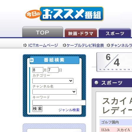
6
4
月
日
カテゴリー
チャンネル名
キーワード
スカイＡ
レディー
ジャンル検索
ゴルフ国内
112ch スカイA