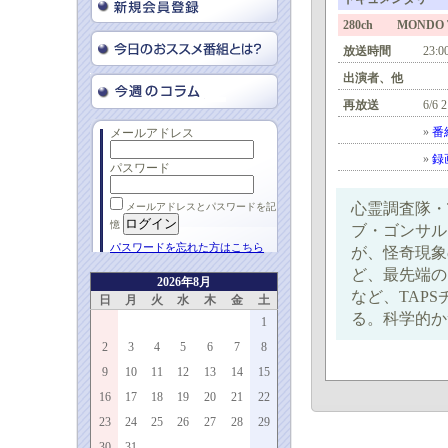
280ch MONDO 
放送時間
23:0
出演者、他
再放送
6/6 
»
番
メールアドレス
»
録
パスワード
心霊調査隊・
メールアドレスとパスワードを記
憶
ブ・ゴンサル
パスワードを忘れた方はこちら
が、怪奇現象
ど、最先端の
2026年8月
など、TAP
日
月
火
水
木
金
土
る。科学的か
1
2
3
4
5
6
7
8
9
10
11
12
13
14
15
16
17
18
19
20
21
22
23
24
25
26
27
28
29
30
31