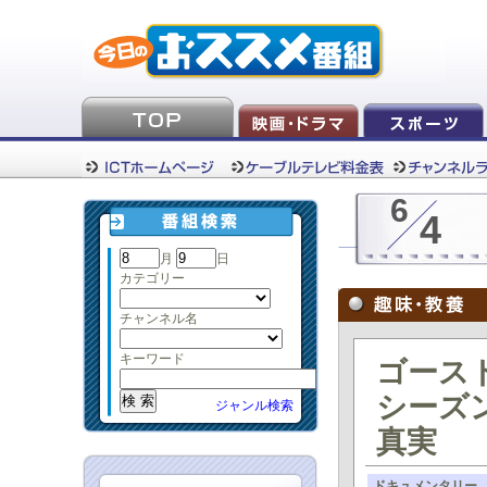
6
4
月
日
カテゴリー
チャンネル名
キーワード
ゴース
シーズン
ジャンル検索
真実
ドキュメンタリー