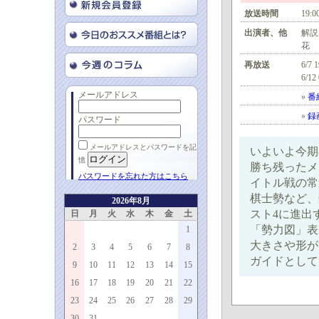
放送時間
19:0
出演者、他
解説
花
再放送
6/7 
6/12
メールアドレス
»
番
»
録
パスワード
メールアドレスとパスワードを記
いよいよ今期
憶
勝ち残ったメ
パスワードを忘れた方はこちら
イトル戦の常
棋士勢など、
2026年8月
スト4に進出
日
月
火
水
木
金
土
「勢力図」表
1
大きさや形が
2
3
4
5
6
7
8
ガイドとして
9
10
11
12
13
14
15
16
17
18
19
20
21
22
23
24
25
26
27
28
29
30
31