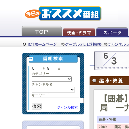
6
3
月
日
カテゴリー
チャンネル名
キーワード
【囲碁】
局 一力
ジャンル検索
囲碁・将棋
270ch 囲碁・