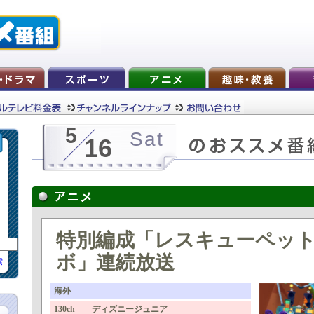
5
Sat
16
特別編成「レスキューペット
ボ」連続放送
索
海外
130ch ディズニージュニア