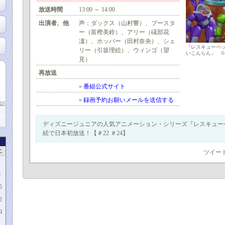
放送時間
13:00 ～ 14:00
出演者、他
声：ダックス（山村響）、ブースタ
ー（富樫美鈴）、アリー（礒部花
凜）、ホッパー（田村奈央）、シェ
『レスキューペッ
リー（引坂理絵）、ウィンゴ（望
いこんらん」 © 2026 D
見）
再放送
»
番組公式サイト
»
録画予約お願いメールを送信する
記
ディズニージュニアの人気アニメーション・シリーズ『レスキューペ
続で日本初放送！【＃22 ＃24】
土
ツイー
1
8
5
2
9