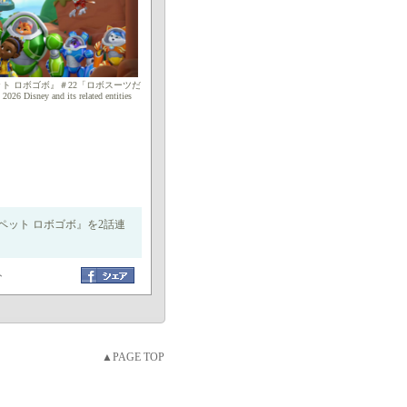
ト ロボゴボ』＃22「ロボスーツだ
isney and its related entities
ット ロボゴボ』を2話連
ト
▲PAGE TOP