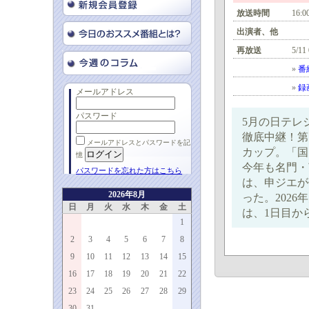
放送時間
16:0
出演者、他
再放送
5/11
»
番
»
録
メールアドレス
パスワード
5月の日テレ
徹底中継！第
メールアドレスとパスワードを記
カップ。「国
憶
今年も名門・
パスワードを忘れた方はこちら
は、申ジエが
2026年8月
った。202
日
月
火
水
木
金
土
は、1日目か
1
2
3
4
5
6
7
8
9
10
11
12
13
14
15
16
17
18
19
20
21
22
23
24
25
26
27
28
29
30
31