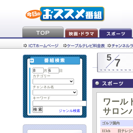
5
7
月
日
カテゴリー
チャンネル名
キーワード
ワール
サロンパ
ジャンル検索
ゴルフ国内
113ch 日テレ