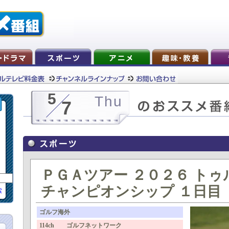
5
Thu
7
ＰＧＡツアー ２０２６ ト
チャンピオンシップ １日目
索
ゴルフ海外
114ch ゴルフネットワーク