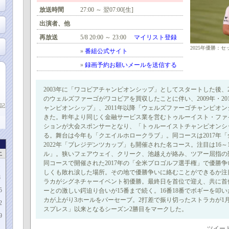
放送時間
27:00 ～ 翌07:00[生]
出演者、他
再放送
5/8 20:00 ～ 23:00
マイリスト登録
2025年優勝：セップ
»
番組公式サイト
»
録画予約お願いメールを送信する
2003年に「ワコビアチャンピオンシップ」としてスタートした後、2
のウェルズファーゴがワコビアを買収したことに伴い、2009年・20
記
ャンピオンシップ」、2011年以降「ウェルズファーゴチャンピオ
きた。昨年より同じく金融サービス業を営むトゥルーイスト・ファ
ションが大会スポンサーとなり、「トゥルーイストチャンピオンシ
る。舞台は今年も「クエイルホロークラブ」。同コースは2017年
2022年「プレジデンツカップ」も開催された名コース。注目は16～
土
ル」。狭いフェアウェイ、クリーク、池越えが絡み、ツアー屈指の
同コースで開催された2017年の「全米プロゴルフ選手権」で優勝
1
しくも敗れ涙した場所。その地で優勝争いに絡むことができるか注
8
ラカがシグネチャーイベント初優勝。最終日を首位で迎え、共に首
5
ーとの激しい鍔迫り合いが15番まで続く。16番18番でボギーを叩
カが上がり3ホールをパーセーブ。2打差で振り切ったストラカが1
2
スプレス」以来となるシーズン2勝目をマークした。
9
ツイー