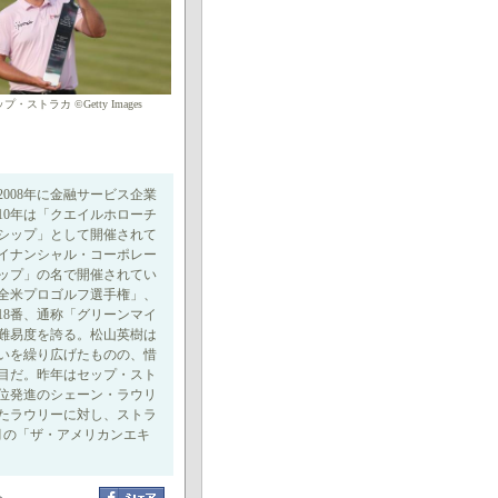
・ストラカ ©Getty Images
008年に金融サービス企業
10年は「クエイルホローチ
ンシップ」として開催されて
イナンシャル・コーポレー
ップ」の名で開催されてい
「全米プロゴルフ選手権」、
18番、通称「グリーンマイ
難易度を誇る。松山英樹は
争いを繰り広げたものの、惜
目だ。昨年はセップ・スト
位発進のシェーン・ラウリ
いたラウリーに対し、ストラ
月の「ザ・アメリカンエキ
ト