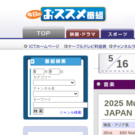
5
16
月
日
カテゴリー
チャンネル名
キーワード
2025 Mu
JAPA
ジャンル検索
韓流・アジア系
281ch KBS Wor