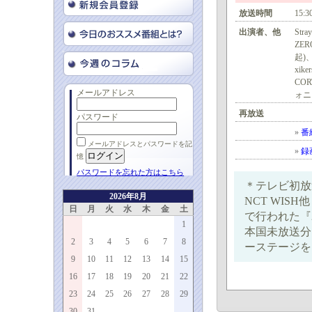
放送時間
15:3
出演者、他
Str
ZE
起)、
xik
CO
メールアドレス
ォニ
再放送
パスワード
»
番
メールアドレスとパスワードを記
»
録
憶
パスワードを忘れた方はこちら
＊テレビ初放送！
2026年8月
NCT WIS
日
月
火
水
木
金
土
で行われた『2025
1
本国未放送分
2
3
4
5
6
7
8
ーステージを
9
10
11
12
13
14
15
16
17
18
19
20
21
22
23
24
25
26
27
28
29
30
31