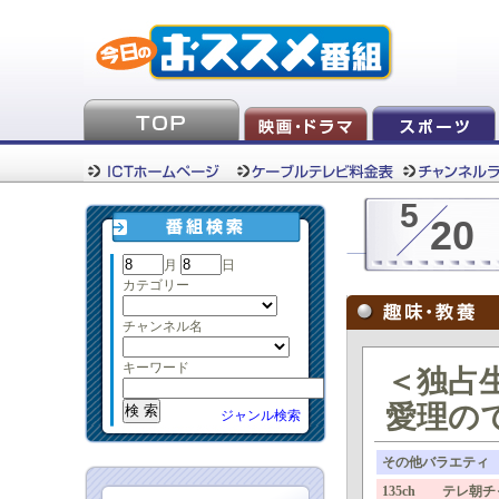
5
20
月
日
カテゴリー
チャンネル名
キーワード
＜独占
愛理ので
ジャンル検索
その他バラエティ
135ch テレ朝チ