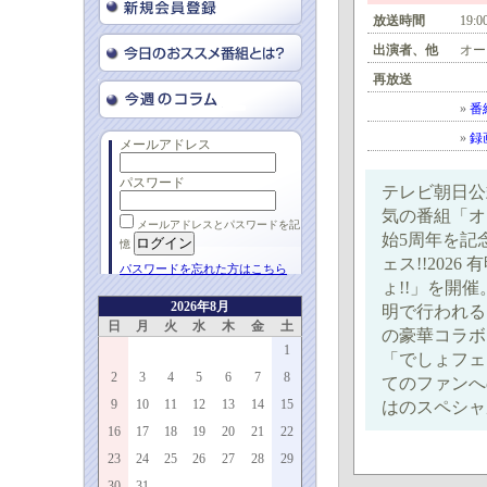
放送時間
19:
出演者、他
オー
再放送
»
番
»
録
メールアドレス
パスワード
テレビ朝日公
気の番組「オ
メールアドレスとパスワードを記
始5周年を記
憶
ェス!!2026
パスワードを忘れた方はこちら
ょ!!」を開催
2026年8月
明で行われる
日
月
火
水
木
金
土
の豪華コラボ
1
「でしょフェ
2
3
4
5
6
7
8
てのファンへ
9
10
11
12
13
14
15
はのスペシャ
16
17
18
19
20
21
22
23
24
25
26
27
28
29
30
31