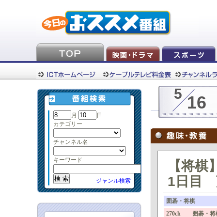
5
16
月
日
カテゴリー
チャンネル名
キーワード
【将棋
1日目 
ジャンル検索
囲碁・将棋
270ch 囲碁・