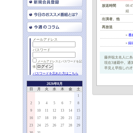
放送時間
08:
組
出演者、他
再放送
»
番
メールアドレス
»
録
パスワード
藤井聡太名人に糸
メールアドレスとパスワードを記
現在3連覇中。通
憶
早見え早指しの才
パスワードを忘れた方はこちら
2026年8月
日
月
火
水
木
金
土
1
2
3
4
5
6
7
8
9
10
11
12
13
14
15
16
17
18
19
20
21
22
23
24
25
26
27
28
29
30
31